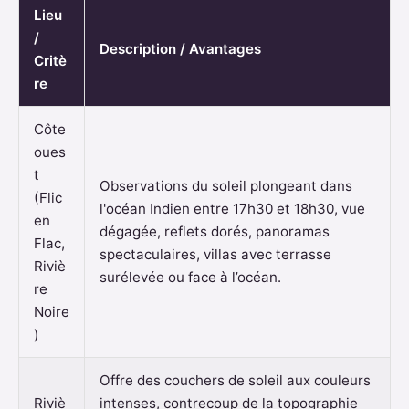
Lieu
/
Description / Avantages
Critè
re
Côte
oues
t
Observations du soleil plongeant dans
(Flic
l'océan Indien entre 17h30 et 18h30, vue
en
dégagée, reflets dorés, panoramas
Flac,
spectaculaires, villas avec terrasse
Riviè
surélevée ou face à l’océan.
re
Noire
)
Offre des couchers de soleil aux couleurs
Riviè
intenses, contrecoup de la topographie