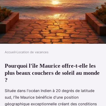
Accueil
›
Location de vacances
LOCATION DE VACANCES
Pourquoi l'île Maurice offre-t-elle les
Profiter des plus beaux couchers
plus beaux couchers de soleil au monde
de soleil depuis votre villa à l’Île
?
maurice
Située dans l'océan Indien à 20 degrés de latitude
Valentine
•
27/12/2025
•
16 min de lecture
sud, l'île Maurice bénéficie d'une position
géographique exceptionnelle créant des conditions